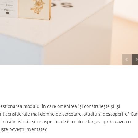
chestionarea modului în care omenirea își construiește și își
sunt considerate mai demne de cercetare, studiu și descoperire? Ca
intră în istorie și ce aspecte ale istoriilor sfârșesc prin a avea o
niște povești inventate?