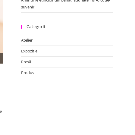
Amintirile etnicilor din Banat, adunate într-o cutie-
suvenir
Categorii
Atelier
Expozitie
Presă
Produs
re