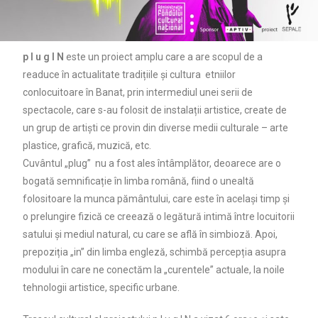
p l u g I N
este un proiect amplu care a are scopul de a
readuce în actualitate tradițiile și cultura
etniilor
conlocuitoare în Banat, prin intermediul unei serii de
spectacole, care s-au folosit de instalații artistice, create de
un grup de artiști ce provin din diverse medii culturale – arte
plastice, grafică, muzică, etc.
Cuvântul „plug”
nu a fost ales întâmplător, deoarece are o
bogată semnificație în limba română, fiind o unealtă
folositoare la munca pământului, care este în același timp și
o prelungire fizică ce creează o legătură intimă între locuitorii
satului și mediul natural, cu care se află în simbioză. Apoi,
prepoziția „in” din limba engleză, schimbă percepția asupra
modului în care ne conectăm la „curentele” actuale, la noile
tehnologii artistice, specific urbane.