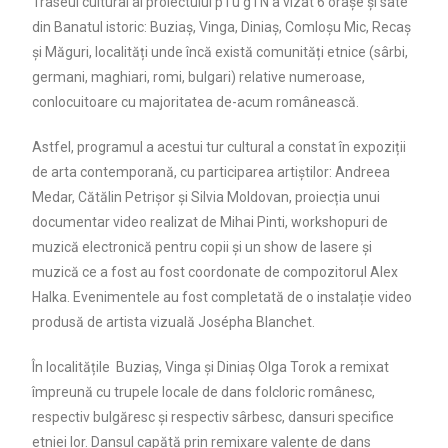
Traseul cultural al proiectului p l u g I N a vizat 6 orașe și sate
din Banatul istoric: Buziaș, Vinga, Diniaș, Comloșu Mic, Recaș
și Măguri, localități unde încă există comunități etnice (sârbi,
germani, maghiari, romi, bulgari) relative numeroase,
conlocuitoare cu majoritatea de-acum românească.
Astfel, programul a acestui tur cultural a constat în expoziții
de arta contemporană, cu participarea artiștilor: Andreea
Medar, Cătălin Petrișor și Silvia Moldovan, proiecția unui
documentar video realizat de Mihai Pinti, workshopuri de
muzică electronică pentru copii și un show de lasere și
muzică ce a fost au fost coordonate de compozitorul Alex
Halka. Evenimentele au fost completată de o instalație video
produsă de artista vizuală Josépha Blanchet.
În localitățile
Buziaș, Vinga și Diniaș Olga Torok a remixat
împreună cu trupele locale de dans folcloric românesc,
respectiv bulgăresc și respectiv sârbesc, dansuri specifice
etniei lor. Dansul capătă prin remixare valențe de dans